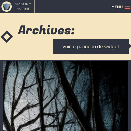
AMAURY
MENU
LAVOINE
ACCUEIL
Archives:
PORTFOLIO
Voir le panneau de widget
LOISIRS CRÉATIFS
MUSIQUE
BLOGUE
CONTACT