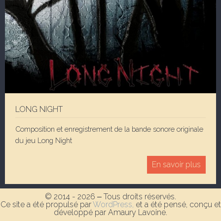
LONG NIGHT
Composition et enregistrement de la bande sonore originale
du jeu Long Night
En savoir plus
© 2014 - 2026 ‒ Tous droits réservés.
Ce site a été propulsé par
WordPress,
et a été pensé, conçu et
développé par Amaury Lavoine.