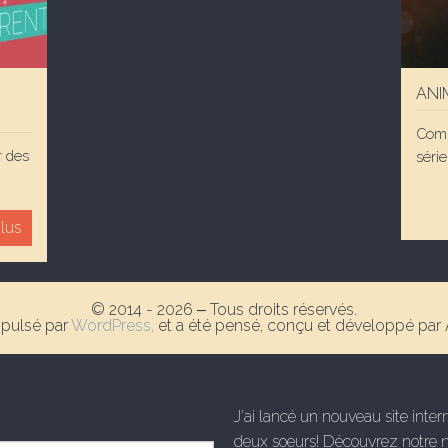
ANI
Comp
r des
série
plus
© 2014 - 2026 ‒ Tous droits réservés.
opulsé par
WordPress,
et a été pensé, conçu et développé par
J'ai lancé un nouveau site inte
deux soeurs! Découvrez notre 