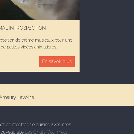
MAL INTROSPECTION
osition de thème musicaux pour une
 de petites vidéos animalières.
En savoir plus
 Amaury Lavoine.
rnet de recettes de cuisine avec mes
nouveau site
Les Chats Gourmets