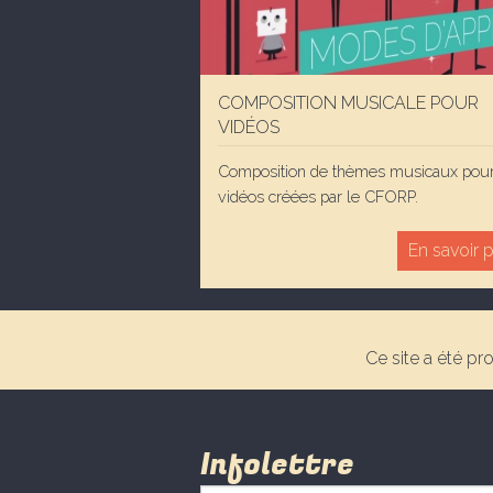
COMPOSITION MUSICALE POUR
VIDÉOS
Composition de thèmes musicaux pou
vidéos créées par le CFORP.
En savoir 
Ce site a été pr
Infolettre