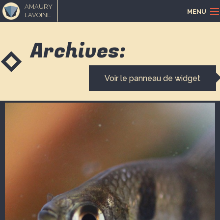
AMAURY
MENU
LAVOINE
ACCUEIL
Archives:
PORTFOLIO
Voir le panneau de widget
LOISIRS CRÉATIFS
MUSIQUE
BLOGUE
CONTACT