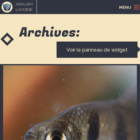
AMAURY
MENU
LAVOINE
ACCUEIL
Archives:
PORTFOLIO
Voir le panneau de widget
LOISIRS CRÉATIFS
MUSIQUE
BLOGUE
CONTACT