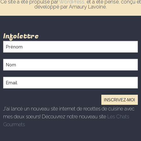
Ce site a été propulsé par
WordPress,
et a été pensé, conçu et
développé par Amaury Lavoine.
Infolettre
J'ai lancé un nouveau site internet de recettes de cuisine avec
mes deux soeurs! Découvrez notre nouveau site
Les Chats
Gourmets