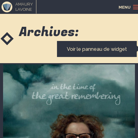
AMAURY
MENU
LAVOINE
ACCUEIL
Archives:
PORTFOLIO
Voir le panneau de widget
LOISIRS CRÉATIFS
MUSIQUE
BLOGUE
CONTACT