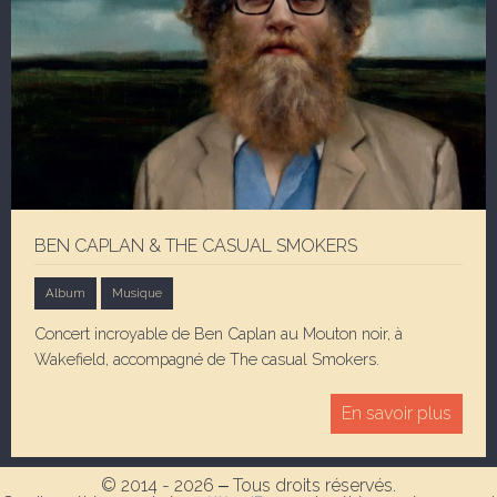
BEN CAPLAN & THE CASUAL SMOKERS
Album
Musique
Concert incroyable de Ben Caplan au Mouton noir, à
Wakefield, accompagné de The casual Smokers.
En savoir plus
© 2014 - 2026 ‒ Tous droits réservés.