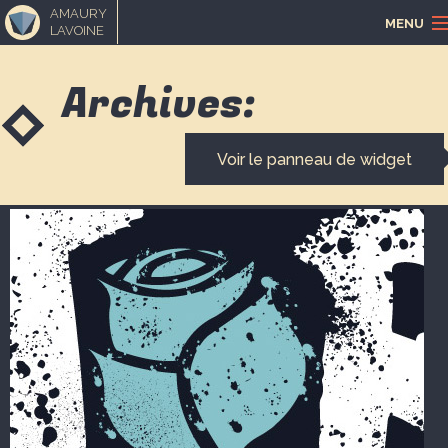
AMAURY
MENU
LAVOINE
ACCUEIL
Archives:
PORTFOLIO
Voir le panneau de widget
LOISIRS CRÉATIFS
MUSIQUE
BLOGUE
CONTACT