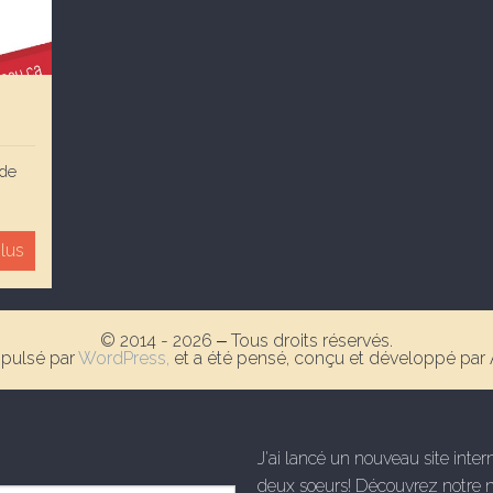
 de
plus
© 2014 - 2026 ‒ Tous droits réservés.
opulsé par
WordPress,
et a été pensé, conçu et développé par
J'ai lancé un nouveau site inte
deux soeurs! Découvrez notre 