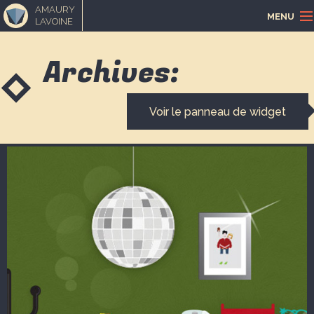
AMAURY
MENU
LAVOINE
ACCUEIL
Archives:
PORTFOLIO
Voir le panneau de widget
LOISIRS CRÉATIFS
MUSIQUE
BLOGUE
CONTACT