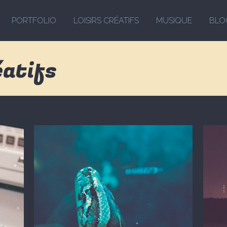
PORTFOLIO
LOISIRS CRÉATIFS
MUSIQUE
BLO
éatifs
Photo
Ph