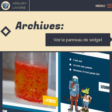
AMAURY
MENU
LAVOINE
ACCUEIL
Archives:
PORTFOLIO
Voir le panneau de widget
LOISIRS CRÉATIFS
MUSIQUE
BLOGUE
CONTACT