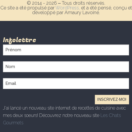
© 2014 - 2026 ‒ Tous droits réservés.
Ce site a été propulsé par
WordPress,
et a été pensé, conçu et
développé par Amaury Lavoine.
Infolettre
J'ai lancé un nouveau site internet de recettes de cuisine avec
mes deux soeurs! Découvrez notre nouveau site
Les Chats
Gourmets