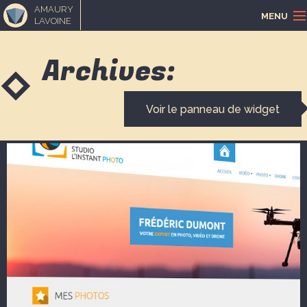
AMAURY
MENU
LAVOINE
ACCUEIL
Archives:
PORTFOLIO
Voir le panneau de widget
LOISIRS CRÉATIFS
MUSIQUE
BLOGUE
CONTACT