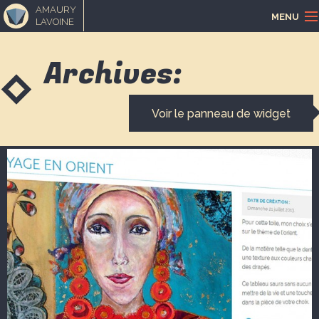
AMAURY
MENU
LAVOINE
ACCUEIL
Archives:
PORTFOLIO
Voir le panneau de widget
LOISIRS CRÉATIFS
MUSIQUE
BLOGUE
CONTACT